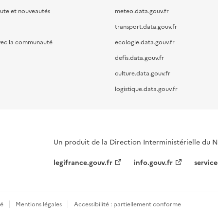
oute et nouveautés
meteo.data.gouv.fr
transport.data.gouv.fr
vec la communauté
ecologie.data.gouv.fr
defis.data.gouv.fr
culture.data.gouv.fr
logistique.data.gouv.fr
Un produit de la Direction Interministérielle du
legifrance.gouv.fr
info.gouv.fr
service
té
Mentions légales
Accessibilité : partiellement conforme