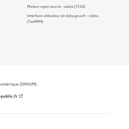
Moteur open source : udata (17.2.0)
Interface utilisateur de data.gouv.fr : cdata
(7ad44f4)
 Numérique (DINUM).
-public.fr