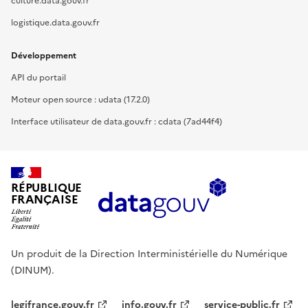
culture.data.gouv.fr
logistique.data.gouv.fr
Développement
API du portail
Moteur open source : udata (17.2.0)
Interface utilisateur de data.gouv.fr : cdata (7ad44f4)
RÉPUBLIQUE
FRANÇAISE
Un produit de la Direction Interministérielle du Numérique
(DINUM).
legifrance.gouv.fr
info.gouv.fr
service-public.fr