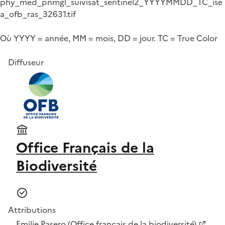
phy_med_pnmgl_suivisat_sentinel2_YYYYMMDD_TC_ise
a_ofb_ras_32631.tif
Où YYYY = année, MM = mois, DD = jour. TC = True Color
Diffuseur
Office Français de la
Biodiversité
Attributions
Emilie Pasero (Office français de la biodiversité)