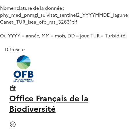
Nomenclature de la donnée :
phy_med_pnmgl_suivisat_sentinel2_YYYYMMDD_lagune
Canet_TUR_isea_ofb_ras_32631.tif
Où YYYY = année, MM = mois, DD = jour. TUR = Turbidité.
Diffuseur
Office Français de la
Biodiversité