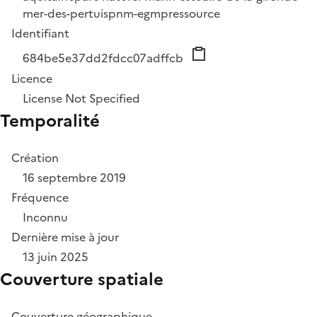
mer-des-pertuis
pnm-egmp
ressource
Identifiant
684be5e37dd2fdcc07adffcb
Licence
License Not Specified
Temporalité
Création
16 septembre 2019
Fréquence
Inconnu
Dernière mise à jour
13 juin 2025
Couverture spatiale
Couverture géographique