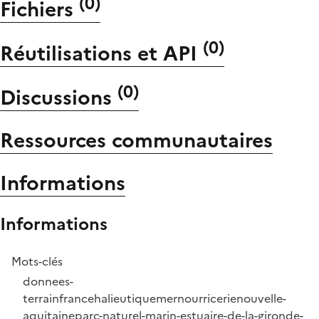
(
0
)
Fichiers
(
0
)
Réutilisations et API
(
0
)
Discussions
Ressources communautaires
Informations
Informations
Mots-clés
donnees-
terrain
france
halieutique
mer
nourricerie
nouvelle-
aquitaine
parc-naturel-marin-estuaire-de-la-gironde-