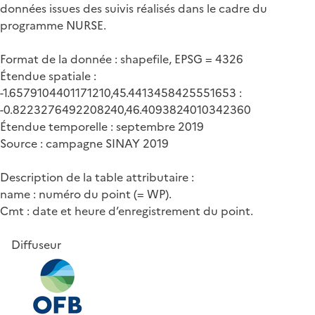
données issues des suivis réalisés dans le cadre du
programme NURSE.
Format de la donnée : shapefile, EPSG = 4326
Étendue spatiale :
-1.6579104401171210,45.4413458425551653 :
-0.8223276492208240,46.4093824010342360
Étendue temporelle : septembre 2019
Source : campagne SINAY 2019
Description de la table attributaire :
name : numéro du point (= WP).
Cmt : date et heure d’enregistrement du point.
Diffuseur