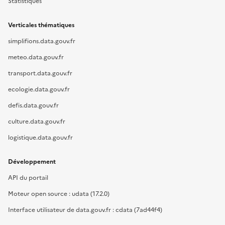
Statistiques
Verticales thématiques
simplifions.data.gouv.fr
meteo.data.gouv.fr
transport.data.gouv.fr
ecologie.data.gouv.fr
defis.data.gouv.fr
culture.data.gouv.fr
logistique.data.gouv.fr
Développement
API du portail
Moteur open source : udata (17.2.0)
Interface utilisateur de data.gouv.fr : cdata (7ad44f4)