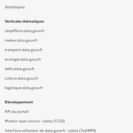
Statistiques
Verticales thématiques
simplifions.data.gouv.fr
meteo.data.gouv.fr
transport.data.gouv.fr
ecologie.data.gouv.fr
defis.data.gouv.fr
culture.data.gouv.fr
logistique.data.gouv.fr
Développement
API du portail
Moteur open source : udata (17.2.0)
Interface utilisateur de data.gouv.fr : cdata (7ad44f4)