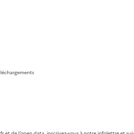
éléchargements
fr et de l’open data, inscrivez-vous à notre infolettre et s