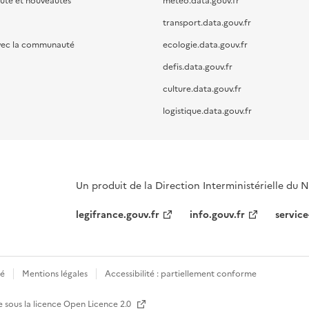
oute et nouveautés
meteo.data.gouv.fr
transport.data.gouv.fr
vec la communauté
ecologie.data.gouv.fr
defis.data.gouv.fr
culture.data.gouv.fr
logistique.data.gouv.fr
Un produit de la Direction Interministérielle du
legifrance.gouv.fr
info.gouv.fr
service
té
Mentions légales
Accessibilité : partiellement conforme
e sous la licence
Open Licence 2.0