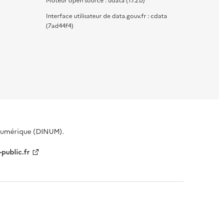
Moteur open source : udata (17.2.0)
Interface utilisateur de data.gouv.fr : cdata
(7ad44f4)
 Numérique (DINUM).
-public.fr