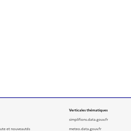
Verticales thématiques
simplifions.data.gouv.fr
oute et nouveautés
meteo.data.gouv.fr