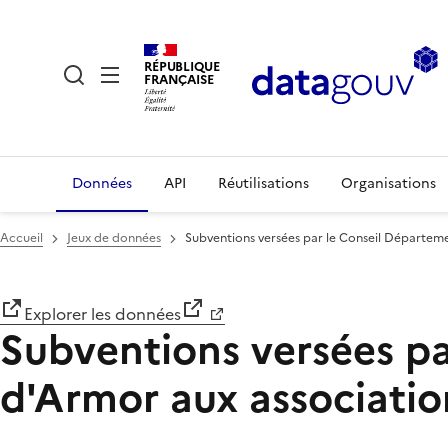
RÉPUBLIQUE
FRANÇAISE
Données
API
Réutilisations
Organisations
Accueil
Jeux de données
Subventions versées par le Conseil Départeme
Explorer les données
Subventions versées pa
d'Armor aux associatio