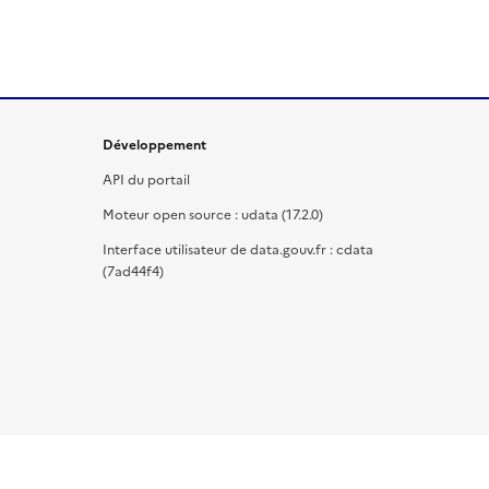
Développement
API du portail
Moteur open source : udata (17.2.0)
Interface utilisateur de data.gouv.fr : cdata
(7ad44f4)