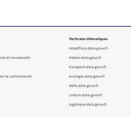
Verticales thématiques
simplifions.data.gouv.fr
oute et nouveautés
meteo.data.gouv.fr
transport.data.gouv.fr
vec la communauté
ecologie.data.gouv.fr
defis.data.gouv.fr
culture.data.gouv.fr
logistique.data.gouv.fr