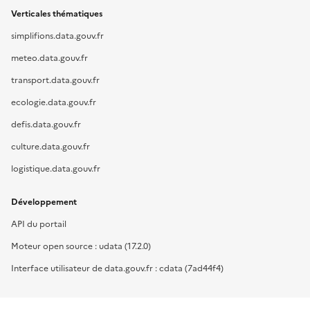
Verticales thématiques
simplifions.data.gouv.fr
meteo.data.gouv.fr
transport.data.gouv.fr
ecologie.data.gouv.fr
defis.data.gouv.fr
culture.data.gouv.fr
logistique.data.gouv.fr
Développement
API du portail
Moteur open source : udata (17.2.0)
Interface utilisateur de data.gouv.fr : cdata (7ad44f4)