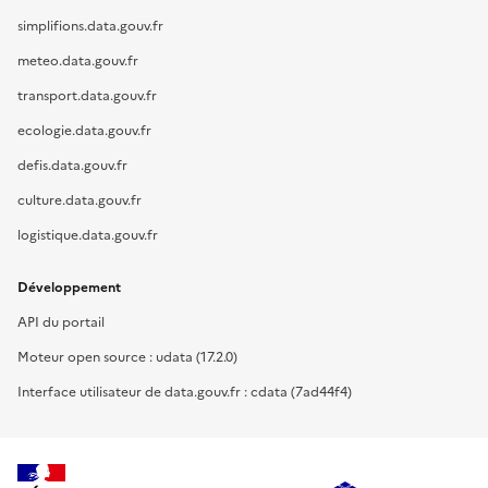
simplifions.data.gouv.fr
meteo.data.gouv.fr
transport.data.gouv.fr
ecologie.data.gouv.fr
defis.data.gouv.fr
culture.data.gouv.fr
logistique.data.gouv.fr
Développement
API du portail
Moteur open source : udata (17.2.0)
Interface utilisateur de data.gouv.fr : cdata (7ad44f4)