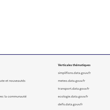
Verticales thématiques
simplifions.data.gouv.fr
oute et nouveautés
meteo.data.gouv.fr
transport.data.gouv.fr
vec la communauté
ecologie.data.gouv.fr
defis.data.gouv.fr