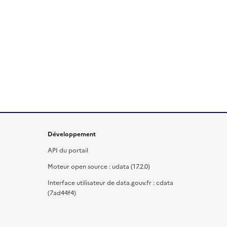
Développement
API du portail
Moteur open source : udata (17.2.0)
Interface utilisateur de data.gouv.fr : cdata
(7ad44f4)