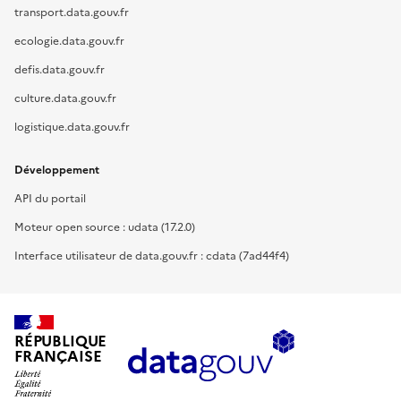
transport.data.gouv.fr
ecologie.data.gouv.fr
defis.data.gouv.fr
culture.data.gouv.fr
logistique.data.gouv.fr
Développement
API du portail
Moteur open source : udata (17.2.0)
Interface utilisateur de data.gouv.fr : cdata (7ad44f4)
RÉPUBLIQUE
FRANÇAISE