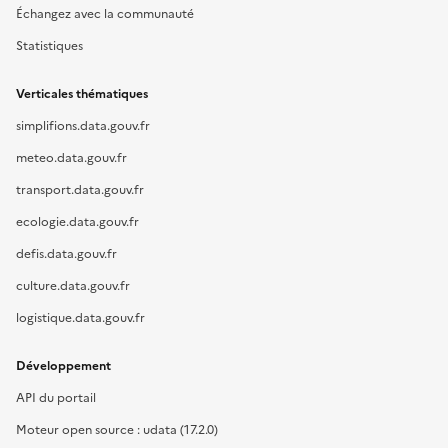
Échangez avec la communauté
Statistiques
Verticales thématiques
simplifions.data.gouv.fr
meteo.data.gouv.fr
transport.data.gouv.fr
ecologie.data.gouv.fr
defis.data.gouv.fr
culture.data.gouv.fr
logistique.data.gouv.fr
Développement
API du portail
Moteur open source : udata (17.2.0)