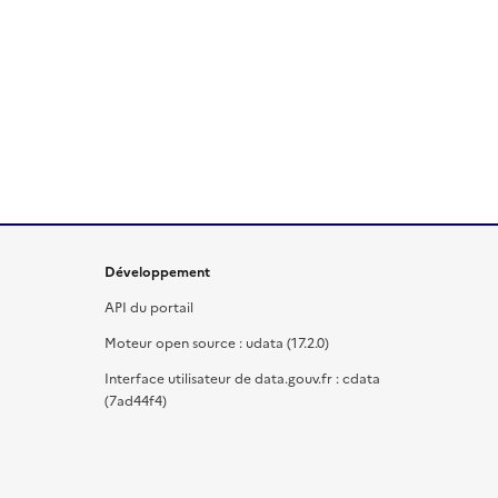
Développement
API du portail
Moteur open source : udata (17.2.0)
Interface utilisateur de data.gouv.fr : cdata
(7ad44f4)