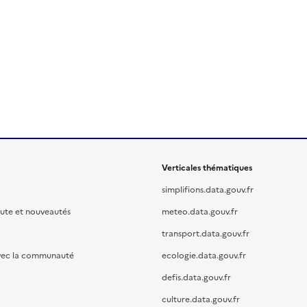
Verticales thématiques
simplifions.data.gouv.fr
oute et nouveautés
meteo.data.gouv.fr
transport.data.gouv.fr
vec la communauté
ecologie.data.gouv.fr
defis.data.gouv.fr
culture.data.gouv.fr