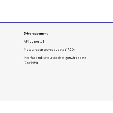
Développement
API du portail
Moteur open source : udata (17.2.0)
Interface utilisateur de data.gouv.fr : cdata
(7ad44f4)