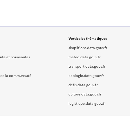
Verticales thématiques
simplifions.data.gouv.fr
oute et nouveautés
meteo.data.gouv.fr
transport.data.gouv.fr
vec la communauté
ecologie.data.gouv.fr
defis.data.gouv.fr
culture.data.gouv.fr
logistique.data.gouv.fr