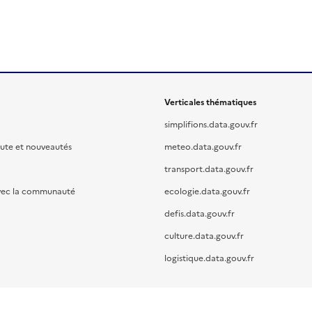
Verticales thématiques
simplifions.data.gouv.fr
oute et nouveautés
meteo.data.gouv.fr
transport.data.gouv.fr
vec la communauté
ecologie.data.gouv.fr
defis.data.gouv.fr
culture.data.gouv.fr
logistique.data.gouv.fr