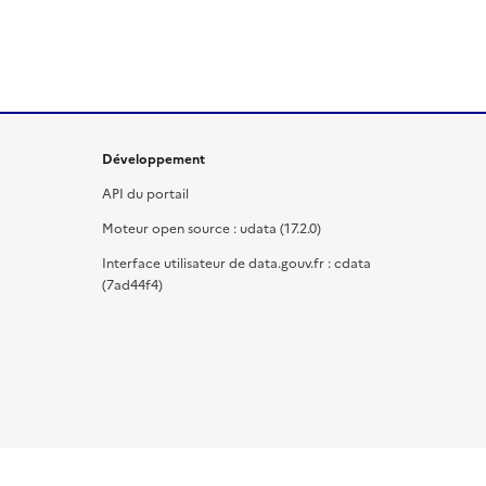
Développement
API du portail
Moteur open source : udata (17.2.0)
Interface utilisateur de data.gouv.fr : cdata
(7ad44f4)