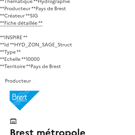
**Thématique **Hydrographie
**Producteur **Pays de Brest
**Créateur **SIG
**Fiche détaillée **
**INSPIRE **
**Id **HYD_ZON_SAGE_Struct
**Type **
**Echelle **10000
**Territoire **Pays de Brest
Producteur
Brest métropole