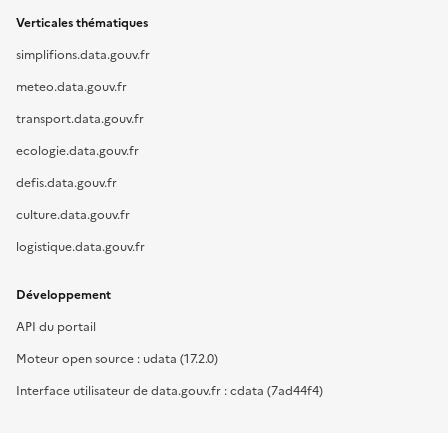
Verticales thématiques
simplifions.data.gouv.fr
meteo.data.gouv.fr
transport.data.gouv.fr
ecologie.data.gouv.fr
defis.data.gouv.fr
culture.data.gouv.fr
logistique.data.gouv.fr
Développement
API du portail
Moteur open source : udata (17.2.0)
Interface utilisateur de data.gouv.fr : cdata (7ad44f4)