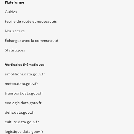
Plateforme
Guides
Feuille de route et nouveautés
Nous écrire
Échangez avec la communauté
Statistiques
Verticales thématiques
simplifions.data.gouv.fr
meteo.data.gouv.fr
transport.data.gouv.fr
ecologie.data.gouv.fr
defis.data.gouv.fr
culture.data.gouv.fr
logistique.data.gouv.fr