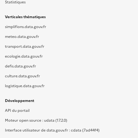
Statistiques
Verticales thématiques
simplifions.data.gouv.fr
meteo.data.gouv.fr
transport.data.gouv.fr
ecologie.data.gouv.fr
defis.data.gouv.fr
culture.data.gouv.fr
logistique.data.gouv.fr
Développement
API du portail
Moteur open source : udata (17.2.0)
Interface utilisateur de data.gouv.fr : cdata (7ad44f4)