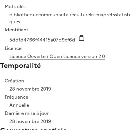
Mots-clés
bibliotheque
communautaire
culture
lisieux
prets
statisti
ques
Identifiant
5ddfd4766f44415a07d9ef6d
Licence
Licence Ouverte / Open Licence version 2.0
Temporalité
Création
28 novembre 2019
Fréquence
Annuelle
Dernière mise à jour
28 novembre 2019