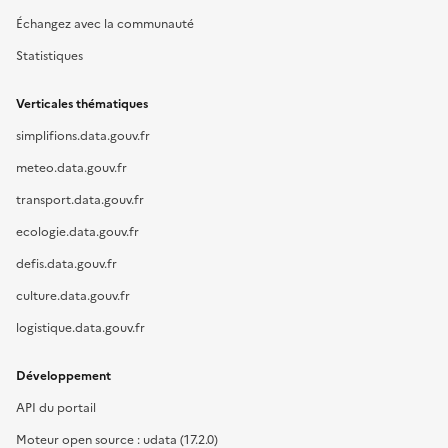
Échangez avec la communauté
Statistiques
Verticales thématiques
simplifions.data.gouv.fr
meteo.data.gouv.fr
transport.data.gouv.fr
ecologie.data.gouv.fr
defis.data.gouv.fr
culture.data.gouv.fr
logistique.data.gouv.fr
Développement
API du portail
Moteur open source : udata (17.2.0)