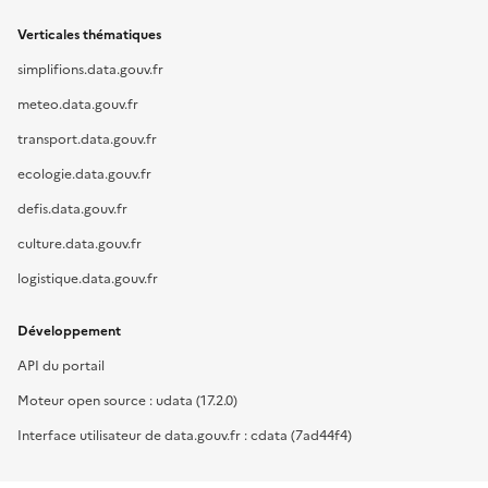
Verticales thématiques
simplifions.data.gouv.fr
meteo.data.gouv.fr
transport.data.gouv.fr
ecologie.data.gouv.fr
defis.data.gouv.fr
culture.data.gouv.fr
logistique.data.gouv.fr
Développement
API du portail
Moteur open source : udata (17.2.0)
Interface utilisateur de data.gouv.fr : cdata (7ad44f4)