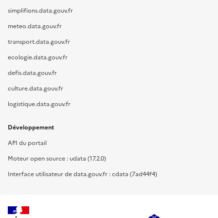
simplifions.data.gouv.fr
meteo.data.gouv.fr
transport.data.gouv.fr
ecologie.data.gouv.fr
defis.data.gouv.fr
culture.data.gouv.fr
logistique.data.gouv.fr
Développement
API du portail
Moteur open source : udata (17.2.0)
Interface utilisateur de data.gouv.fr : cdata (7ad44f4)