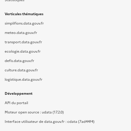
Verticales thématiques
simplifions.data.gouv.fr
meteo.data.gouv.fr
transport.data.gouv.fr
ecologie.data.gouv.fr
defis.data.gouv.fr
culture.data.gouv.fr
logistique.data.gouv.fr
Développement
API du portail
Moteur open source : udata (17.2.0)
Interface utilisateur de data.gouv.fr : cdata (7ad44f4)