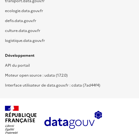
transport.data.gouv.fr
ecologie.data.gouv.fr
defis.data.gouv.fr
culture.data.gouv.fr
logistique.data.gouv.fr
Développement
API du portail
Moteur open source : udata (17.2.0)
Interface utilisateur de data.gouv.fr : cdata (7ad44f4)
RÉPUBLIQUE
FRANÇAISE