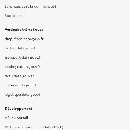
Échangez avec la communauté
Statistiques
Verticales thématiques
simplifions.data.gouv.fr
meteo.data.gouv.fr
transport.data.gouv.fr
ecologie.data.gouv.fr
defis.data.gouv.fr
culture.data.gouv.fr
logistique.data.gouv.fr
Développement
API du portail
Moteur open source : udata (17.2.0)