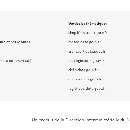
Verticales thématiques
simplifions.data.gouv.fr
oute et nouveautés
meteo.data.gouv.fr
transport.data.gouv.fr
vec la communauté
ecologie.data.gouv.fr
defis.data.gouv.fr
culture.data.gouv.fr
logistique.data.gouv.fr
Un produit de la Direction Interministérielle du