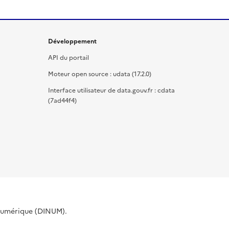
Développement
API du portail
Moteur open source : udata (17.2.0)
Interface utilisateur de data.gouv.fr : cdata
(7ad44f4)
 Numérique (DINUM).