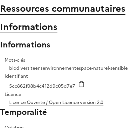
Ressources communautaires
Informations
Informations
Mots-clés
biodiversite
ens
environnement
espace-naturel-sensible
Identifiant
5cc862f08b4c412d9c05d7e7
Licence
Licence Ouverte / Open Licence version 2.0
Temporalité
Création