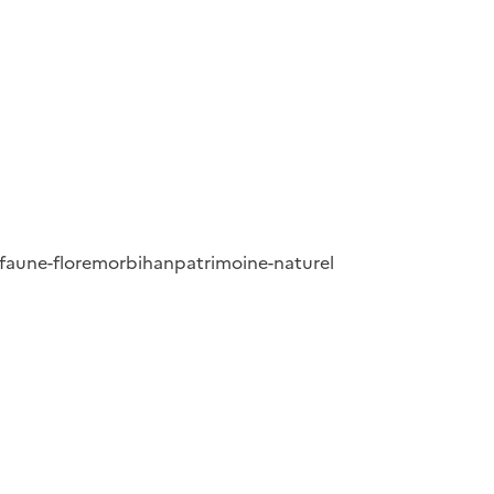
faune-flore
morbihan
patrimoine-naturel