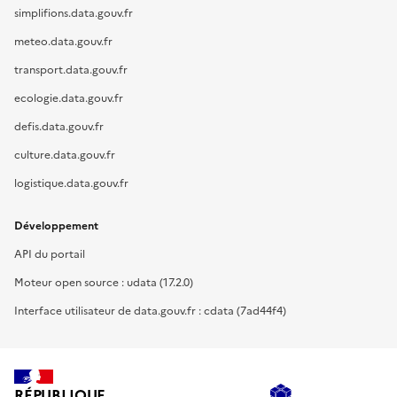
simplifions.data.gouv.fr
meteo.data.gouv.fr
transport.data.gouv.fr
ecologie.data.gouv.fr
defis.data.gouv.fr
culture.data.gouv.fr
logistique.data.gouv.fr
Développement
API du portail
Moteur open source : udata (17.2.0)
Interface utilisateur de data.gouv.fr : cdata (7ad44f4)
RÉPUBLIQUE