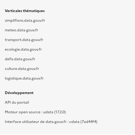
Verticales thématiques
simplifions.data.gouv.fr
meteo.data.gouv.fr
transport.data.gouv.fr
ecologie.data.gouv.fr
defis.data.gouv.fr
culture.data.gouv.fr
logistique.data.gouv.fr
Développement
API du portail
Moteur open source : udata (17.2.0)
Interface utilisateur de data.gouv.fr : cdata (7ad44f4)