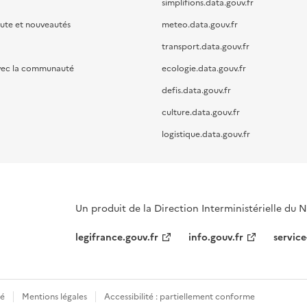
simplifions.data.gouv.fr
oute et nouveautés
meteo.data.gouv.fr
transport.data.gouv.fr
vec la communauté
ecologie.data.gouv.fr
defis.data.gouv.fr
culture.data.gouv.fr
logistique.data.gouv.fr
Un produit de la Direction Interministérielle du
legifrance.gouv.fr
info.gouv.fr
service
té
Mentions légales
Accessibilité : partiellement conforme