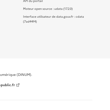
API du portail
Moteur open source : udata (17.2.0)
Interface utilisateur de data.gouv.fr : cdata
(7ad44f4)
 Numérique (DINUM).
-public.fr