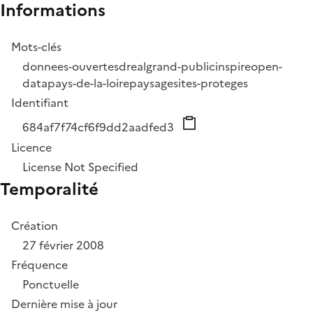
Informations
Mots-clés
donnees-ouvertes
dreal
grand-public
inspire
open-
data
pays-de-la-loire
paysage
sites-proteges
Identifiant
684af7f74cf6f9dd2aadfed3
Licence
License Not Specified
Temporalité
Création
27 février 2008
Fréquence
Ponctuelle
Dernière mise à jour