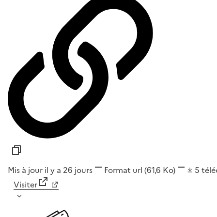
Mis à jour il y a 26 jours
Format
url
(61,6 Ko)
5
tél
Visiter