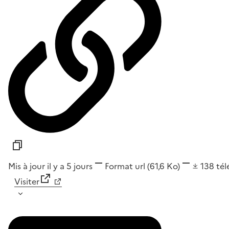
Mis à jour il y a 5 jours
Format
url
(61,6 Ko)
138
té
Visiter