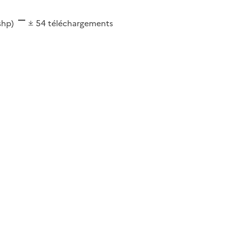
(shp)
54
téléchargements