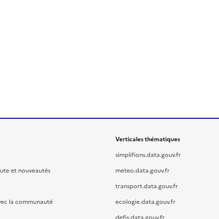
Verticales thématiques
simplifions.data.gouv.fr
oute et nouveautés
meteo.data.gouv.fr
transport.data.gouv.fr
vec la communauté
ecologie.data.gouv.fr
defis.data.gouv.fr