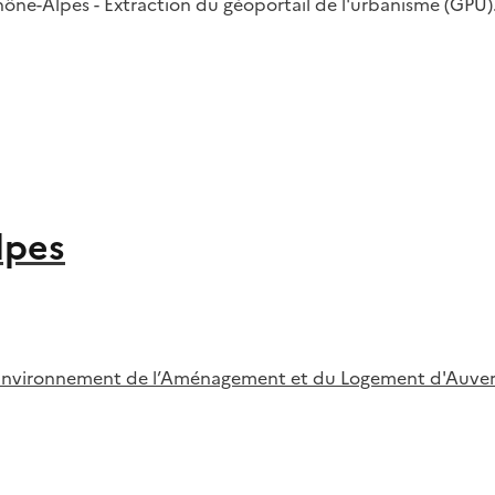
hône-Alpes - Extraction du géoportail de l'urbanisme (GPU)
lpes
l’Environnement de l’Aménagement et du Logement d'Auve