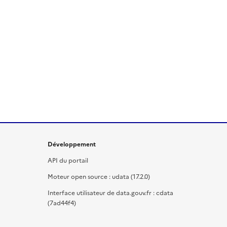
Développement
API du portail
Moteur open source : udata (17.2.0)
Interface utilisateur de data.gouv.fr : cdata
(7ad44f4)