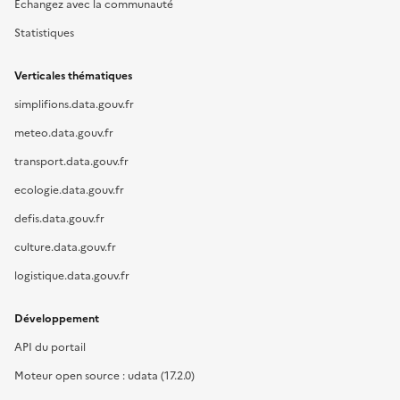
Échangez avec la communauté
Statistiques
Verticales thématiques
simplifions.data.gouv.fr
meteo.data.gouv.fr
transport.data.gouv.fr
ecologie.data.gouv.fr
defis.data.gouv.fr
culture.data.gouv.fr
logistique.data.gouv.fr
Développement
API du portail
Moteur open source : udata (17.2.0)