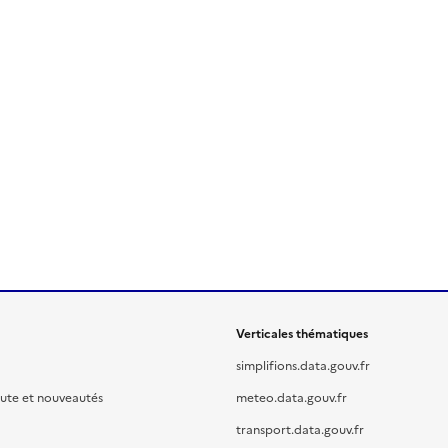
Verticales thématiques
simplifions.data.gouv.fr
oute et nouveautés
meteo.data.gouv.fr
transport.data.gouv.fr