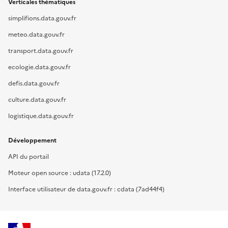
Verticales thématiques
simplifions.data.gouv.fr
meteo.data.gouv.fr
transport.data.gouv.fr
ecologie.data.gouv.fr
defis.data.gouv.fr
culture.data.gouv.fr
logistique.data.gouv.fr
Développement
API du portail
Moteur open source : udata (17.2.0)
Interface utilisateur de data.gouv.fr : cdata (7ad44f4)