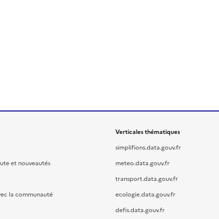
Verticales thématiques
simplifions.data.gouv.fr
oute et nouveautés
meteo.data.gouv.fr
transport.data.gouv.fr
vec la communauté
ecologie.data.gouv.fr
defis.data.gouv.fr