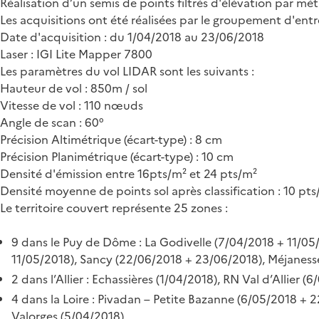
Réalisation d’un semis de points filtrés d'élévation par mét
Les acquisitions ont été réalisées par le groupement d'entr
Date d'acquisition : du 1/04/2018 au 23/06/2018
Laser : IGI Lite Mapper 7800
Les paramètres du vol LIDAR sont les suivants :
Hauteur de vol : 850m / sol
Vitesse de vol : 110 nœuds
Angle de scan : 60°
Précision Altimétrique (écart-type) : 8 cm
Précision Planimétrique (écart-type) : 10 cm
Densité d'émission entre 16pts/m² et 24 pts/m²
Densité moyenne de points sol après classification : 10 pt
Le territoire couvert représente 25 zones :
9 dans le Puy de Dôme : La Godivelle (7/04/2018 + 11/05
11/05/2018), Sancy (22/06/2018 + 23/06/2018), Méjanesse
2 dans l’Allier : Echassières (1/04/2018), RN Val d’Allier (
4 dans la Loire : Pivadan – Petite Bazanne (6/05/2018 +
Valorges (5/04/2018)