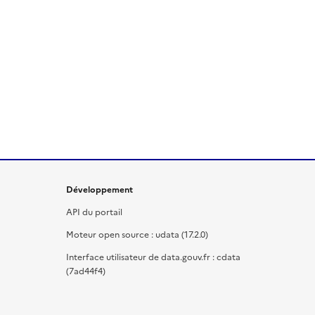
Développement
API du portail
Moteur open source : udata (17.2.0)
Interface utilisateur de data.gouv.fr : cdata
(7ad44f4)