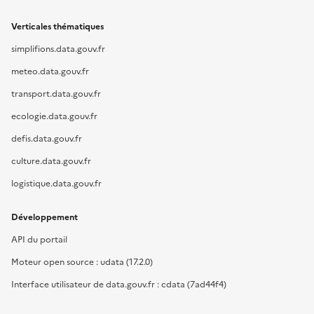
Verticales thématiques
simplifions.data.gouv.fr
meteo.data.gouv.fr
transport.data.gouv.fr
ecologie.data.gouv.fr
defis.data.gouv.fr
culture.data.gouv.fr
logistique.data.gouv.fr
Développement
API du portail
Moteur open source : udata (17.2.0)
Interface utilisateur de data.gouv.fr : cdata (7ad44f4)