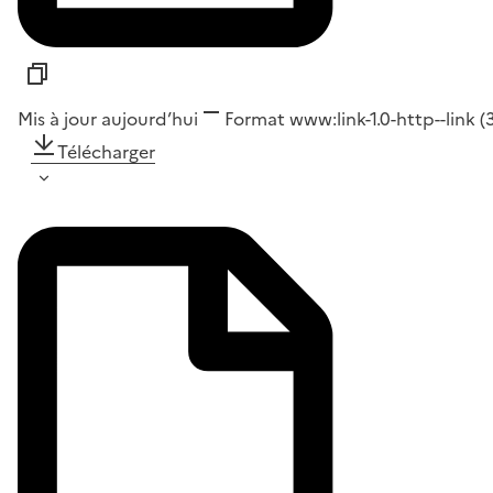
Mis à jour aujourd’hui
Format
www:link-1.0-http--link
(
Télécharger