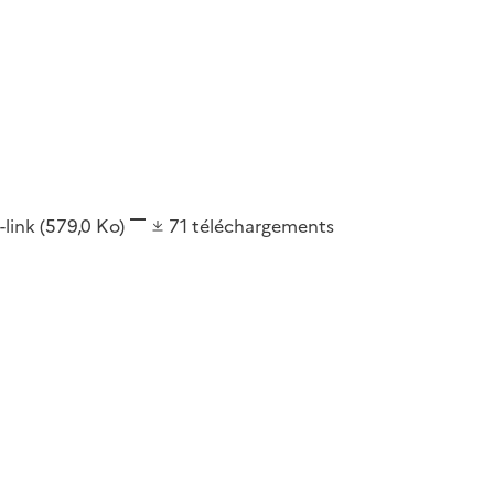
-link
(579,0 Ko)
71
téléchargements