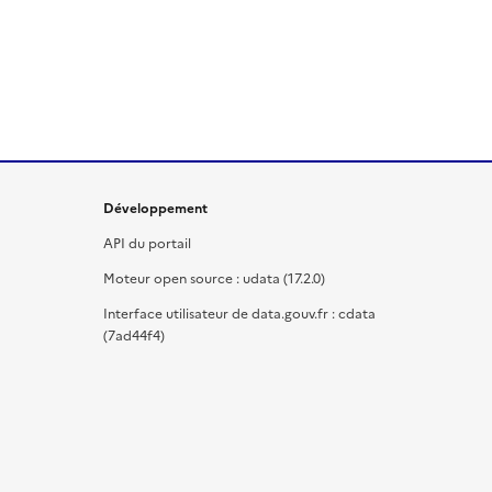
Développement
API du portail
Moteur open source : udata (17.2.0)
Interface utilisateur de data.gouv.fr : cdata
(7ad44f4)