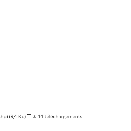
(shp)
(9,4 Ko)
44
téléchargements