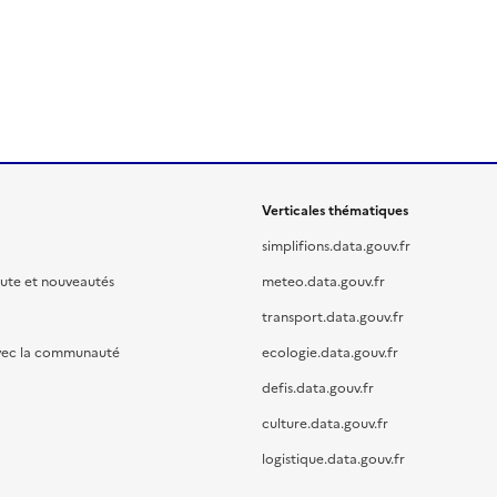
Verticales thématiques
simplifions.data.gouv.fr
oute et nouveautés
meteo.data.gouv.fr
transport.data.gouv.fr
vec la communauté
ecologie.data.gouv.fr
defis.data.gouv.fr
culture.data.gouv.fr
logistique.data.gouv.fr