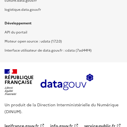
culture.data.gouv.fr
logistique.data.gouv.fr
Développement
API du portail
Moteur open source : udata (17.2.0)
Interface utilisateur de data.gouv.fr : cdata (7ad44f4)
RÉPUBLIQUE
FRANÇAISE
Un produit de la Direction Interministérielle du Numérique
(DINUM).
legifrance.gouv.fr
info.gouv.fr
service-public.fr