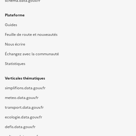
schema.data.gouv.fr
Plateforme
Guides
Feuille de route et nouveautés
Nous écrire
Échangez avec la communauté
Statistiques
Verticales thématiques
simplifions.data.gouv.fr
meteo.data.gouv.fr
transport.data.gouv.fr
ecologie.data.gouv.fr
defis.data.gouv.fr