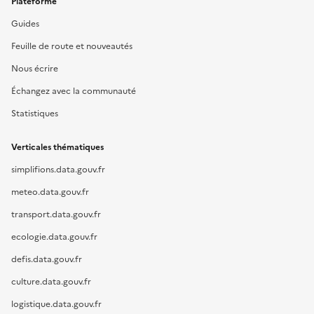
Plateforme
Guides
Feuille de route et nouveautés
Nous écrire
Échangez avec la communauté
Statistiques
Verticales thématiques
simplifions.data.gouv.fr
meteo.data.gouv.fr
transport.data.gouv.fr
ecologie.data.gouv.fr
defis.data.gouv.fr
culture.data.gouv.fr
logistique.data.gouv.fr