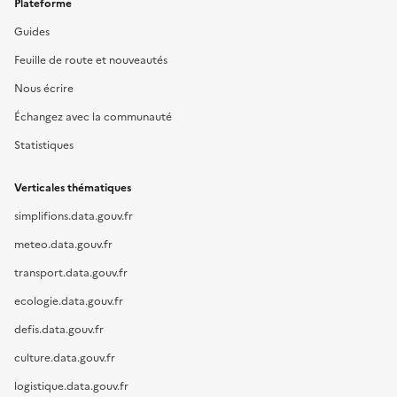
Plateforme
Guides
Feuille de route et nouveautés
Nous écrire
Échangez avec la communauté
Statistiques
Verticales thématiques
simplifions.data.gouv.fr
meteo.data.gouv.fr
transport.data.gouv.fr
ecologie.data.gouv.fr
defis.data.gouv.fr
culture.data.gouv.fr
logistique.data.gouv.fr