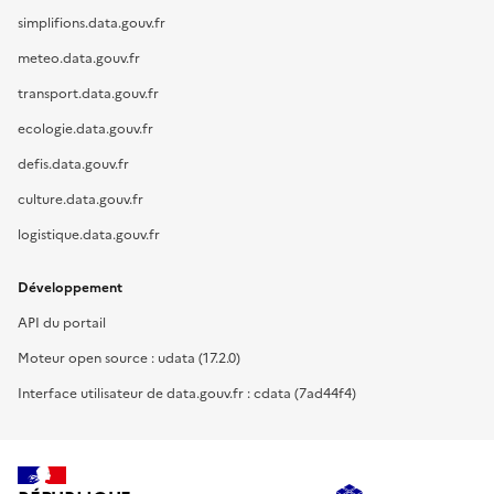
simplifions.data.gouv.fr
meteo.data.gouv.fr
transport.data.gouv.fr
ecologie.data.gouv.fr
defis.data.gouv.fr
culture.data.gouv.fr
logistique.data.gouv.fr
Développement
API du portail
Moteur open source : udata (17.2.0)
Interface utilisateur de data.gouv.fr : cdata (7ad44f4)