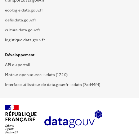
transport.data.gouv.fr
ecologie.data.gouv.fr
defis.data.gouv.fr
culture.data.gouv.fr
logistique.data.gouv.fr
Développement
API du portail
Moteur open source : udata (17.2.0)
Interface utilisateur de data.gouv.fr : cdata (7ad44f4)
RÉPUBLIQUE
FRANÇAISE