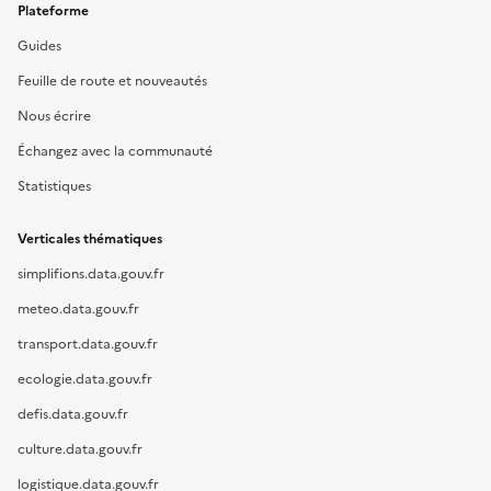
Plateforme
Guides
Feuille de route et nouveautés
Nous écrire
Échangez avec la communauté
Statistiques
Verticales thématiques
simplifions.data.gouv.fr
meteo.data.gouv.fr
transport.data.gouv.fr
ecologie.data.gouv.fr
defis.data.gouv.fr
culture.data.gouv.fr
logistique.data.gouv.fr