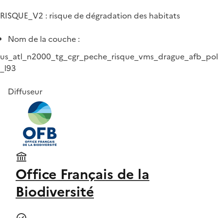
RISQUE_V2 : risque de dégradation des habitats
Nom de la couche :
us_atl_n2000_tg_cgr_peche_risque_vms_drague_afb_pol
_l93
Diffuseur
Office Français de la
Biodiversité