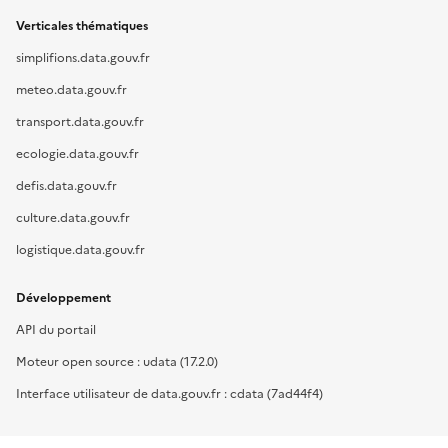
Verticales thématiques
simplifions.data.gouv.fr
meteo.data.gouv.fr
transport.data.gouv.fr
ecologie.data.gouv.fr
defis.data.gouv.fr
culture.data.gouv.fr
logistique.data.gouv.fr
Développement
API du portail
Moteur open source : udata (17.2.0)
Interface utilisateur de data.gouv.fr : cdata (7ad44f4)