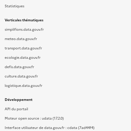
Statistiques
Verticales thématiques
simplifions.data.gouv.fr
meteo.data.gouv.fr
transport.data.gouv.fr
ecologie.data.gouv.fr
defis.data.gouv.fr
culture.data.gouv.fr
logistique.data.gouv.fr
Développement
API du portail
Moteur open source : udata (17.2.0)
Interface utilisateur de data.gouv.fr : cdata (7ad44f4)