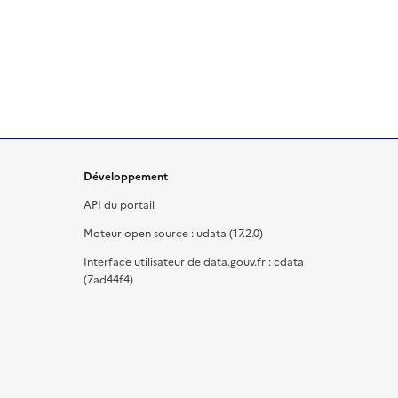
Développement
API du portail
Moteur open source : udata (17.2.0)
Interface utilisateur de data.gouv.fr : cdata
(7ad44f4)