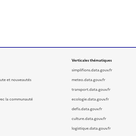
Verticales thématiques
simplifions.data.gouv.fr
oute et nouveautés
meteo.data.gouv.fr
transport.data.gouv.fr
vec la communauté
ecologie.data.gouv.fr
defis.data.gouv.fr
culture.data.gouv.fr
logistique.data.gouv.fr